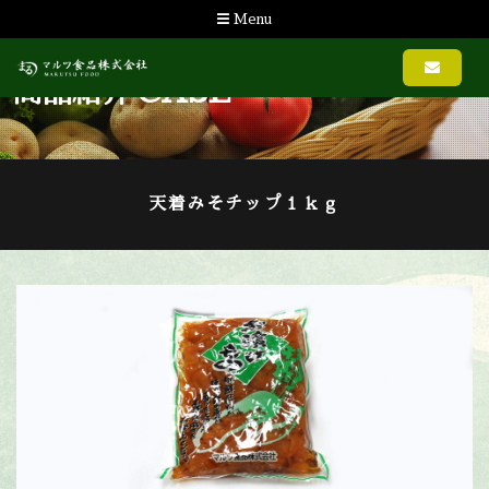
Menu
CASE
商品紹介
天着みそチップ１ｋｇ