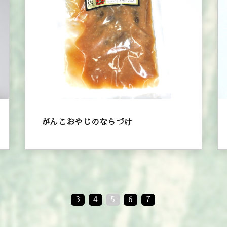
がんこおやじのならづけ
3
4
5
6
7