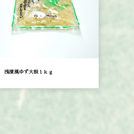
浅漬風ゆず大根１ｋｇ