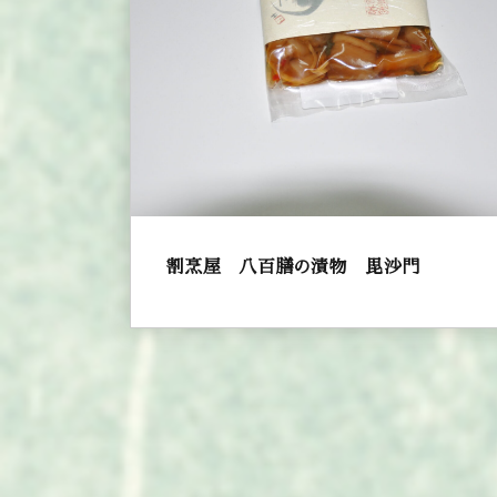
割烹屋 八百膳の漬物 毘沙門