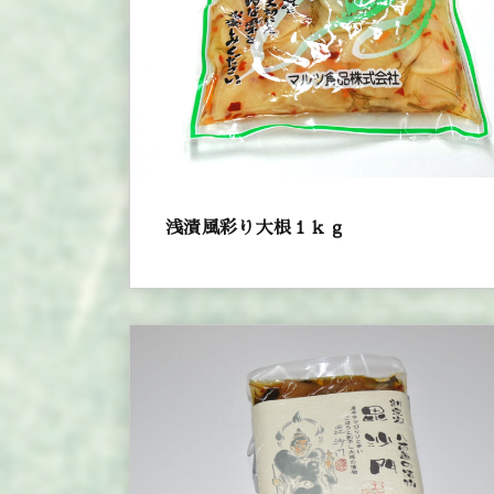
浅漬風彩り大根１ｋｇ