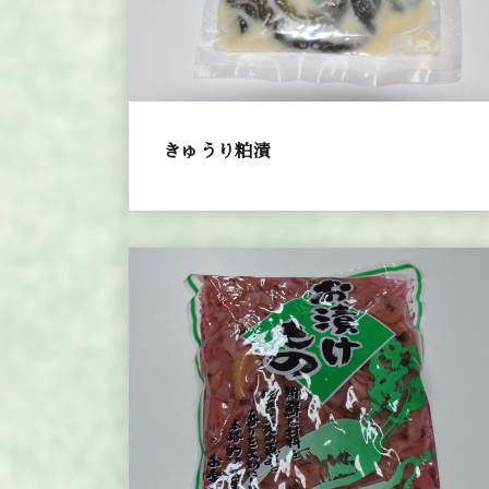
きゅうり粕漬